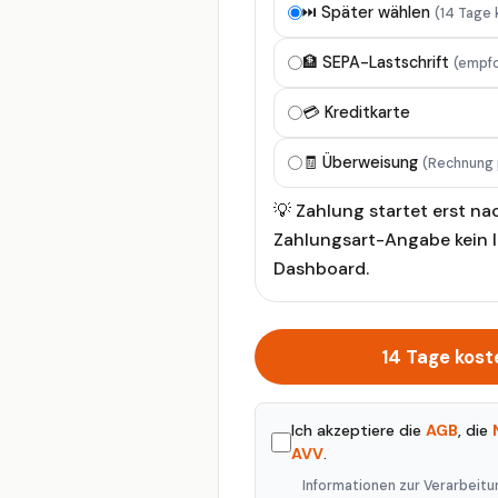
⏭️ Später wählen
(14 Tage 
🏦 SEPA-Lastschrift
(empfo
💳 Kreditkarte
🧾 Überweisung
(Rechnung 
💡 Zahlung startet erst na
Zahlungsart-Angabe kein 
Dashboard.
14 Tage kost
Ich akzeptiere die
AGB
, die
AVV
.
Informationen zur Verarbeitun