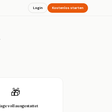
Login
Kostenlos starten
n
🎁
Tage voll ausgestattet