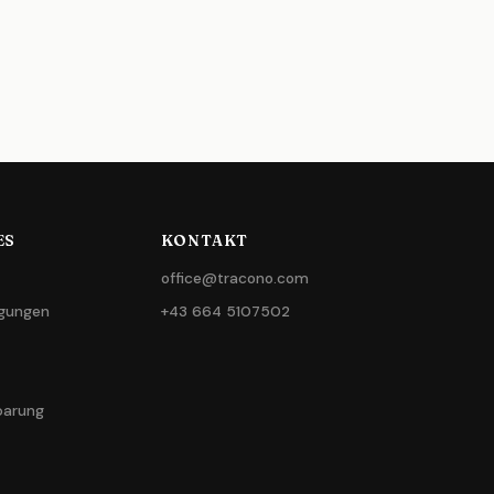
ES
KONTAKT
office@tracono.com
gungen
+43 664 5107502
barung