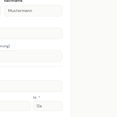
Nachname
🤝
🎉
in & NGO
Event & Catering
🧹
💇
ierung)
igung &
Kosmetik &
cility
Friseur
Nr. *