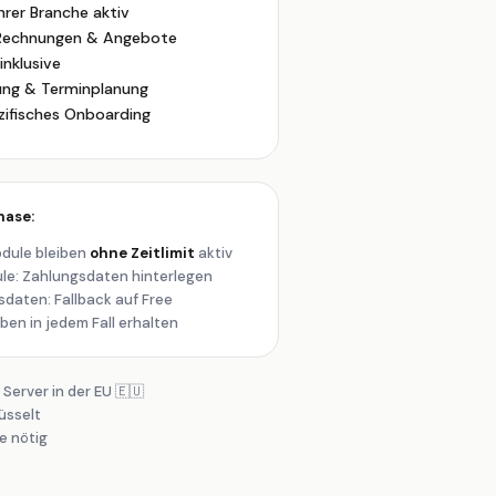
hrer Branche aktiv
Rechnungen & Angebote
inklusive
ung & Terminplanung
ifisches Onboarding
hase:
dule bleiben
ohne Zeitlimit
aktiv
le: Zahlungsdaten hinterlegen
daten: Fallback auf Free
ben in jedem Fall erhalten
Server in der EU 🇪🇺
üsselt
e nötig