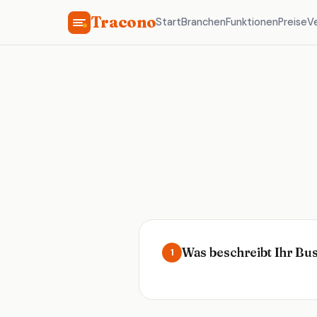
Tracono
Start
Branchen
Funktionen
Preise
V
Was beschreibt Ihr Bu
1
🎨