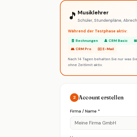
Freelancer &
Agen
Designer
Musiklehrer
🎵
Schüler, Stundenpläne, Abrec
📊
Während der Testphase aktiv:
Beratung &
Gast
Coaching
🧾 Rechnungen
👤 CRM Basic

👥 CRM Pro
✉️ E-Mail
📦
Nach 14 Tagen behalten Sie nur was Si
ohne Zeitlimit aktiv.
Online-Handel
Imm
🎵
Musiklehrer
Steue
Account erstellen
2
Firma / Name *
🚗
Fahrschule
Recht
N