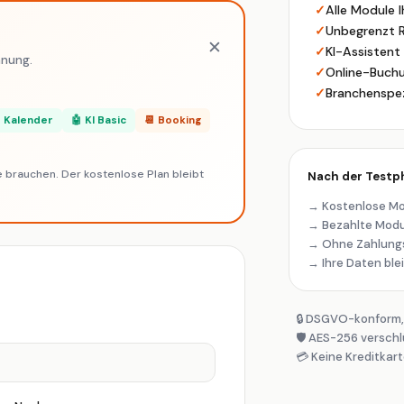
tur & IT
Handwerk &
✓
Alle Module I
Gewerbe
✓
Unbegrenzt 
✕
✓
KI-Assistent 
hnung.
🍽️
💆
✓
Online-Buch
✓
Branchenspez
ronomie
Gesundheit &
Wellness
 Kalender
🤖 KI Basic
📆 Booking
🏠
🏋️
e brauchen. Der kostenlose Plan bleibt
Nach der Testp
obilien
Trainer & Coach
→ Kostenlose Mo
→ Bezahlte Modu
→ Ohne Zahlungs
📋
🧘
→ Ihre Daten blei
rberater
Fitnessstudio &
Yoga
🔒 DSGVO-konform, 
🛡️ AES-256 verschl
⚖️
📸
💳 Keine Kreditkart
sanwalt &
Fotograf &
otar
Kreative