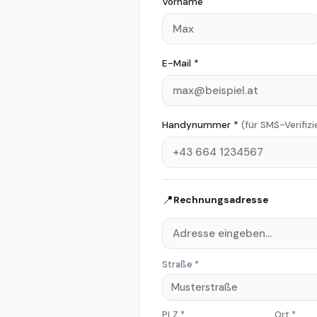
Vorname
🩺
Arztpraxis &
Vere
E-Mail *
Therapie
📐
Handynummer *
(für SMS-Verifiz
Architekt &
Rein
Planer
Fa
⚙️
📍
Rechnungsadresse
Individuell
Straße *
PLZ *
Ort *